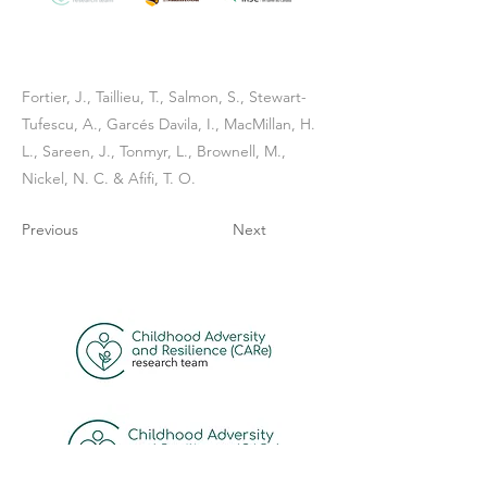
Fortier, J., Taillieu, T., Salmon, S., Stewart-
Tufescu, A., Garcés Davila, I., MacMillan, H.
L., Sareen, J., Tonmyr, L., Brownell, M.,
Nickel, N. C. & Afifi, T. O.
Previous
Next